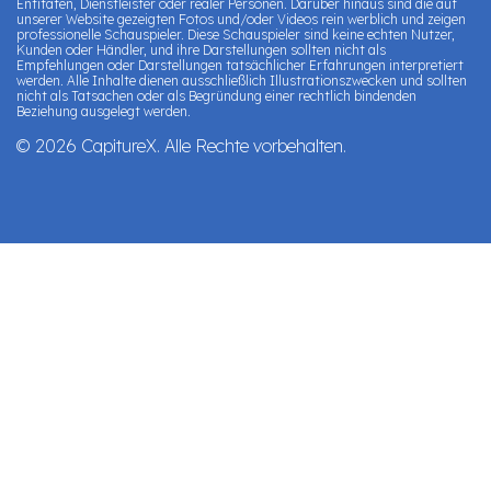
Entitäten, Dienstleister oder realer Personen. Darüber hinaus sind die auf
unserer Website gezeigten Fotos und/oder Videos rein werblich und zeigen
professionelle Schauspieler. Diese Schauspieler sind keine echten Nutzer,
Kunden oder Händler, und ihre Darstellungen sollten nicht als
Empfehlungen oder Darstellungen tatsächlicher Erfahrungen interpretiert
werden. Alle Inhalte dienen ausschließlich Illustrationszwecken und sollten
nicht als Tatsachen oder als Begründung einer rechtlich bindenden
Beziehung ausgelegt werden.
© 2026 CapitureX. Alle Rechte vorbehalten.