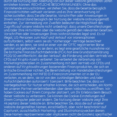
durch die Nutzung oder Ableitung von auf dieser Website gehosteten Daten
entstehen können. RECHTLICHE BESCHRÄNKUNGEN: Ohne das
Vorstehende einzuschränken, verstehen Sie, dass die Gesetze bezüglich
Finanzaktivitäten weltweit variieren und es Ihre Verantwortung ist
sicherzustellen, dass Sie alle Gesetze, Vorschriften oder Anweisungen in
Ihrem Wohnsitzland bezüglich der Nutzung der Website ordnungsgemäß
einhalten. Zur Vermeidung von Zweifeln bedeutet die Möglichkeit des
Zugriffs auf unsere Website nicht unbedingt, dass unsere Dienstleistungen
und/oder Ihre Aktivitäten über die Website gemäß den relevanten Gesetzen,
Vorschriften oder Anweisungen Ihres Wohnsitzlandes legal sind. Es ist
illegal, US-Personen zum Kauf und Verkauf von Warenoptionen
aufzufordern, selbst wenn sie als "Vorhersage"-Verträge bezeichnet
werden, es sei denn, sie sind an einer von der CFTC registrierten Börse
gelistet und gehandelt, es sei denn, es liegt eine gesetzliche Ausnahme vor.
Die britische Finanzaufsichtsbehörde (FCA) hat eine Grundsatzerklärung
PS20/10 veröffentlicht, die den Verkauf, die Förderung und den Vertrieb von
CFDs auf Krypto-Assets verbietet. Sie verbietet die Verbreitung von
Marketingmaterialien im Zusammenhang mit dem Vertrieb von CFDs und
anderen auf Kryptowährungen basierenden Finanzprodukten, die sich an
britische Einwohner richten. Die Bereitstellung von Handelsdienstleistungen
im Zusammenhang mit MiFID II-Finanzinstrumenten ist in der EU
verboten, es sei denn, sie ist von den zuständigen Behörden und/oder
Aufsichtsbehörden autorisiert/ lizenziert. Bitte beachten Sie, dass wir
Werbegebühren für Nutzer erhalten können, die sich entscheiden, ein Konto
bei unseren Partnerwerbetreibenden über deren Websites zu eröffnen. Wir
haben Cookies auf Ihrem Computer platziert, um Ihr Erlebnis beim Besuch
dieser Website zu verbessern. Sie können die Cookie-Einstellungen auf
Ihrem Computer jederzeit ändern. Die Nutzung dieser Website zeigt Ihre
Akzeptanz dieser Website an. Bitte beachten Sie, dass die auf unserer
Website dargestellten Namen, einschließlich, aber nicht beschränkt auf
CapitureX, ausschließlich Marketing- und Illustrationszwecken dienen.
Diese Namen repräsentieren oder implizieren nicht die Existenz spezifischer