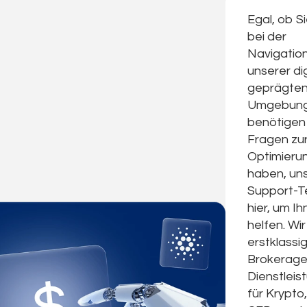
Egal, ob Si
bei der
Navigation
unserer dig
geprägte
Umgebun
benötigen
Fragen zu
Optimieru
haben, un
Support-T
hier, um I
helfen. Wir
erstklassi
Brokerage
Dienstleis
für Krypto