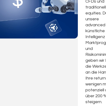
CFDs und
traditionel
equities. 
unsere
advanced
künstliche
Intelligenz
Marktpro
und
Risikomini
geben wir 
die Werkz
an die Ha
Ihre return
wenigen m
potenziell
über 200 
steigern.