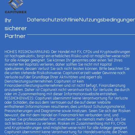
Datenschutzrichtlinie
Nutzungsbedingunge
Ihr
sicherer
Partner
HOHES RISIKOWARNUNG: Der Handel mit FX, CFDs und Kryptowährungen
ist hochspekulativ, birgt ein erhebliches Risiko und ist möglicherweise nicht
für alle Anleger geeignet. Sie können Ihr gesamtes oder einen Teil Ihres
investierten Kapitals verlieren, daher sollten Sie nicht mit Kapital
spekulieren, dessen Verlust Sie sich nicht leisten können. Bitte beachten Sie
die unten stehende Risikohinweise. CapitureX erzielt weder Gewinne noch
Verluste auf der Grundlage Ihrer Aktivitäten und agiert als
Dienstleistungsunternehmen. CapitureX ist kein
Finanzdienstleistungsunternehmen und ist nicht befugt, Finanzberatung
anzubieten. Daher ist CapitureX nicht verantwortlich für Verluste, die durch
oder im Zusammenhang mit dieser Informationswebsite entstehen.
RISIKOHINWEIS: CapitureX übernimmt keine Verantwortung für Verluste
oder Schäden, die aus dem Vertrauen auf die auf dieser Website
enthaltenen Informationen resultieren; dies umfasst Schulungsmaterial,
Preisnotierungen und Diagramme sowie Analysen. Seien Sie sich der Risiken
bewusst, die mit dem Handel an Finanzmärkten verbunden sind, und
suchen Sie professionellen Rat; investieren Sie niemals mehr Geld, als Sie
sich leisten können zu verlieren. Risiken im Zusammenhang mit FX, CFDs
und Kryptowährungen sind möglicherweise nicht für alle Anleger geeignet.
CapitureX übernimmt keine Verantwortung für Handelsverluste, die Ihnen